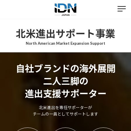
コ
ナ
ン
ビ
テ
ゲ
ン
ー
ツ
シ
北米進出サポート事業
へ
ョ
ス
ン
North American Market Expansion Support
キ
に
ッ
移
プ
動
自社ブランドの海外展開
二人三脚の
進出支援サポーター
北米進出を専任サポーターが
チームの一員としてサポートします