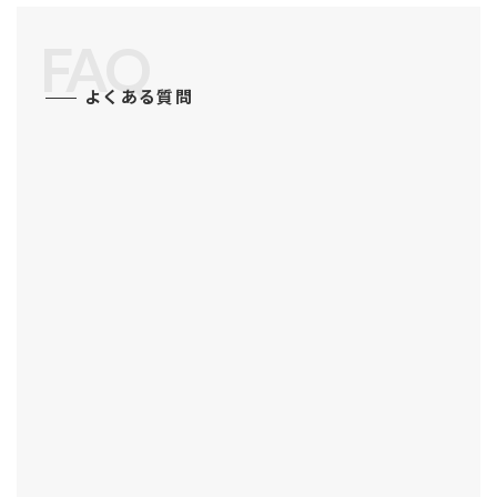
FAQ
よくある質問
具体的に提供可能なサービスを教えて下
さい。
戦略立案、市場調査、販路拡大(テレビショ
ッピング、展示会、ショッピングモール、
WEB広告)、製品開発(北米仕様の設計変
更)、在庫管理、倉庫手配、その他、様々な
業務に対応可能ですので、お気軽にご相談
ください。